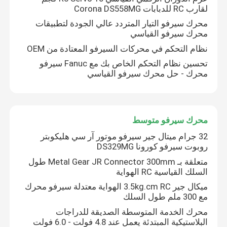
لقارب RC للدبابات Corona DS558MG
محرك سيرفو التيار المتردد عالي الجودة لتطبيقات
محرك سيرفو القياسي
نظام التحكم في محركات السيرفو المعتادة من OEM
تحسين نظام التحكم الخاص بك مع Fanuc سيرفو
محرك - حل محرك سيرفو القياسي
محرك سيرفو متوسط
32 جرام ميتال جير سيرفو موتور آر سي هليكوبتر
روبوت سيرفو كورونا DS329MG
متعلقة بـ Metal Gear JR Connector 300mm طول
السلك القياسية RC الهواية
ميكال جير 3.5kg.cm RC الهواية معتدلة سيرفو محرك
مع 300 ملم طول السلك
محرك الخدمة المتوسطة الصديقة للدراجات
البلاستيكية المبتدئة يعمل عند 4.8 فولت - 6.0 فولت