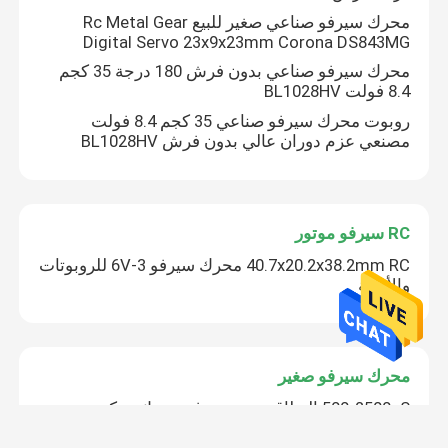
محرك سيرفو صناعي صغير للبيع Rc Metal Gear
Digital Servo 23x9x23mm Corona DS843MG
محرك سيرفو صناعي بدون فرش 180 درجة 35 كجم
8.4 فولت BL1028HV
روبوت محرك سيرفو صناعي 35 كجم 8.4 فولت
مصنعي عزم دوران عالي بدون فرش BL1028HV
RC سيرفو موتور
40.7x20.2x38.2mm RC محرك سيرفو 3-6V للروبوتات
والأتمتة
بيت
محرك سيرفو صغير
منتجات
500-2500μS النطاق ميني سيرفو محرك تحكم عرض
النبض IP65 درجة الحماية
معلومات عنا