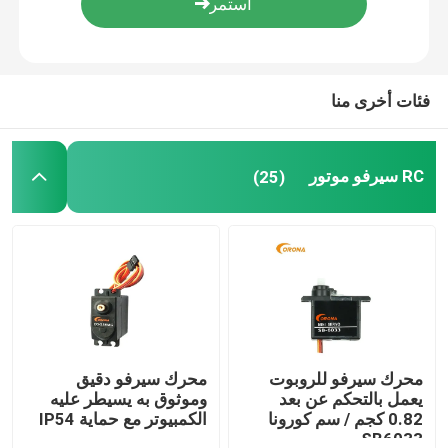
جولة في المعمل
فئات أخرى منا
رقابة جودة
RC سيرفو موتور
(25)
اتصل بنا
اطلب اقتباس
RC سيرفو موتور
محرك سيرفو صغير
محرك سيرفو للروبوت
محرك سيرفو دقيق
يعمل بالتحكم عن بعد
وموثوق به يسيطر عليه
0.82 كجم / سم كورونا
الكمبيوتر مع حماية IP54
محرك سيرفو قياسي
SB6033