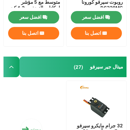
روبوت سيرفو كورونا
متوسط مع 5 مؤشر
DS329MG
إمكانات الزحف و 4.2 كجم
عزم دوران
افضل سعر
افضل سعر
اتصل بنا
اتصل بنا
ميتال جير سيرفو
(27)
32 جرام مايكرو سيرفو
view