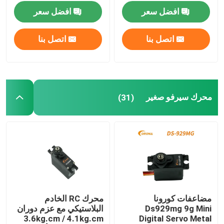
افضل سعر
افضل سعر
محرك سيرفو متوسط
اتصل بنا
اتصل بنا
ميتال جير سيرفو
محرك سيرفو رقمي
محرك سيرفو صغير
(31)
محرك سيرفو صناعي
جهاز استقبال JR DMSS
جهاز استقبال فوتابا إس إف إتش إس
مضاعفات كورونا
محرك RC الخادم
Ds929mg 9g Mini
البلاستيكي مع عزم دوران
مستقبل Fasst 2.4 جيجا هرتز
3.6kg.cm / 4.1kg.cm
Digital Servo Metal