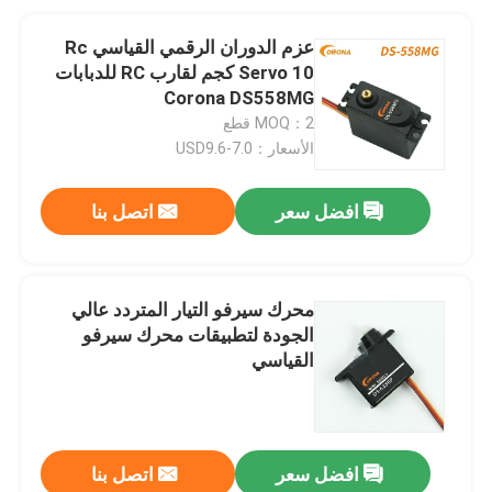
عزم الدوران الرقمي القياسي Rc
Servo 10 كجم لقارب RC للدبابات
Corona DS558MG
MOQ：2 قطع
الأسعار：USD9.6-7.0
افضل سعر
اتصل بنا
محرك سيرفو التيار المتردد عالي
الجودة لتطبيقات محرك سيرفو
القياسي
افضل سعر
اتصل بنا