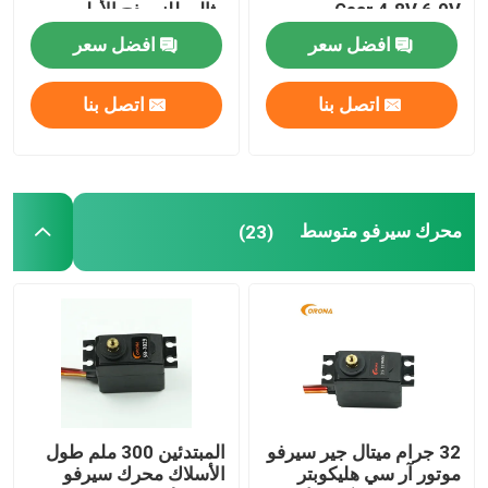
Gear 4.8V 6.0V
مثالي للنموذج الأولي
افضل سعر
افضل سعر
جهاز استقبال DSSS
اتصل بنا
اتصل بنا
2.4 جيجاهيرتز استقبال
محرك سيرفو متوسط
(23)
32 جرام ميتال جير سيرفو
المبتدئين 300 ملم طول
موتور آر سي هليكوبتر
الأسلاك محرك سيرفو