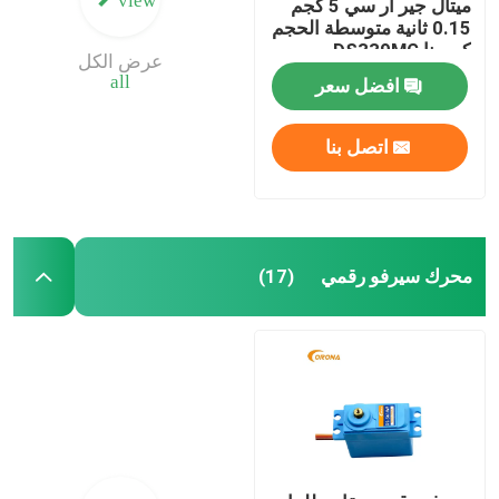
ميتال جير آر سي 5 كجم
0.15 ثانية متوسطة الحجم
كورونا DS339MG
عرض الكل
all
افضل سعر
اتصل بنا
محرك سيرفو رقمي
(17)