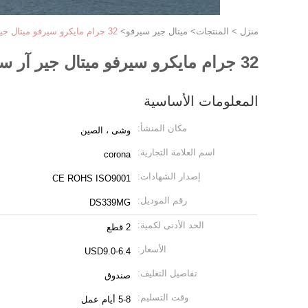
منزل
>
المنتجات
>
ميتال جير سيرفو
>
32 جرام مايكرو سيرفو ميتال جير آر سي 5 كجم 0.15 ثانية متوسطة الحجم كورونا DS339MG
32 جرام مايكرو سيرفو ميتال جير آر سي 5 كجم 0.15 ثانية متوسطة الحجم كورونا DS339MG
المعلومات الأساسية
مكان المنشأ:
وشى ، الصين
اسم العلامة التجارية:
corona
إصدار الشهادات:
CE ROHS ISO9001
رقم الموديل:
DS339MG
الحد الأدنى لكمية:
2 قطع
الأسعار:
USD9.0-6.4
تفاصيل التغليف:
صندوق
وقت التسليم:
5-8 أيام عمل