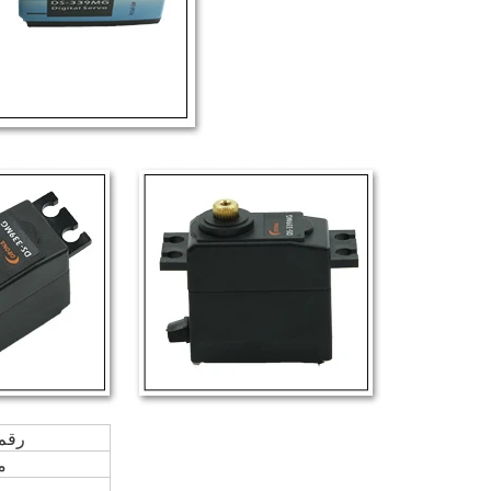
رقم
م