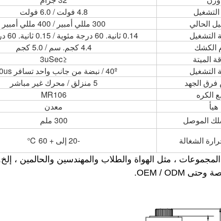
التشغيل
4.8 فولت / 6.0 فولت
يل الحالي
300 مللي أمبير / 400 مللي أمبير
التشغيل
0.14 ثانية. 60 درجة مئوية / 0.15 ثانية. 60 درجة مئوية
 الكشك
4.4 كجم. سم / 5.0 كجم
ة الميتة
≤3uSec
التشغيل
40º / نبضة من جانب واحد تسافر 400us
فرق الجهد
5 منزلق / محرك غير مباشر
 الكره
MR106
هيأ
معدن
ك الموصل
300 ملم
رارة الشغالة
-20 إلى + 60 ℃
المجموعات ، مثل الهواة والطلاب والمهندسين والحالمين ، إلخ.
OEM / ODM.