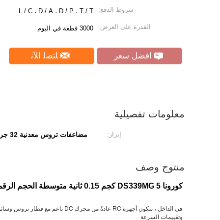
شروط الدفع:
L / C ، D / A ، D / P ، T / T
القدرة على العرض:
3000 قطعة في اليوم
افضل سعر
ﺎﺘﺼﻟ ﺍﻶﻧ
معلومات تفصيلية
إبراز:
مضاعفات تروس معدنية 32 جرام
منتوج وصف
كورونا DS339MG 5 كجم 0.15 ثانية متوسطة الحجم الرقمية والعتاد المعدني RC اللعب قارب هليكوبتر المؤازرة
وتقييمات السرعة