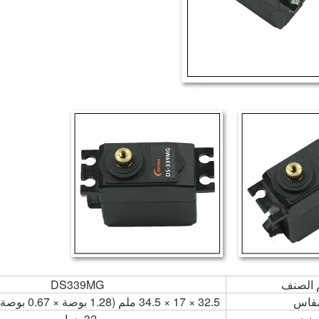
 الصنف
DS339MG
قاس
32.5 × 17 × 34.5 ملم (1.28 بوصة × 0.67 بوصة × 1.36 بوصة)
وزن
32 جرام