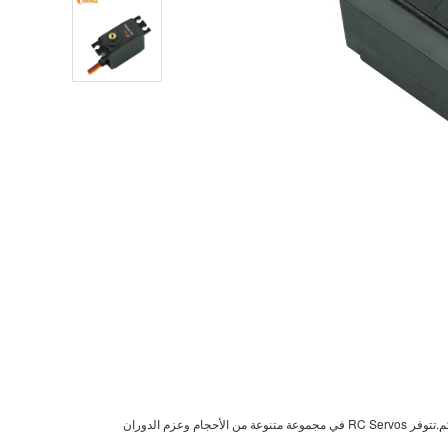
في الداخل ، تتكون أجهزة RC عادةً من محرك DC ناعم مع قطار تروس وسائق محرك H-Bridge مدمج.يوفر مقياس الجهد المتصل بالعمود تغذية راجعة للموقع لدائرة التحكم.تتوفر RC Servos في مجموعة متنوعة من الأحجام وعزم الدوران