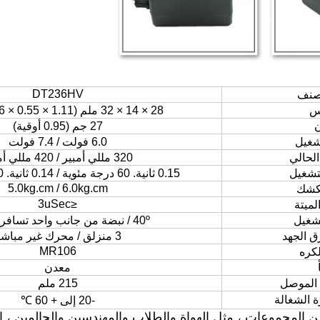
DT236HV
صنف
س
28 × 14 × 32 ملم (1.11 × 0.55 × 1.26 بوصة)
27 جم (0.95 أوقية)
شغيل
6.0 فولت / 7.4 فولت
الحالي
320 مللي أمبير / 420 مللي أمبير
تشغيل
0.15 ثانية. 60 درجة مئوية / 0.14 ثانية. 60 درجة مئوية
5.0kg.cm / 6.0kg.cm
كشك
≤3uSec
لميتة
شغيل
40º / نبضة من جانب واحد تسافر 400us
 الجهد
3 منزلق / محرك غير مباشر
MR106
كره
معدن
الموصل
215 ملم
ة الشغالة
-20 إلى + 60 ℃
من المجموعات ، مثل الهواة والطلاب والمهندسين والحالمين ، 