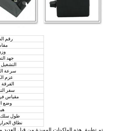
رقم ال
مقا
وزن
جهد الت
التشغيل 
سرعة ال
عزم ال
الفرقة ا
سفر الت
مقياس فرق
وضع ال
هيأ
طول سلك 
نطاق الحرار
تم تطبيق هذه الماكينات المميزة من قبل العديد 