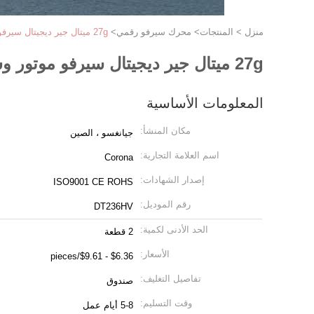
منزل
>
المنتجات
>
محرك سيرفو رقمي
>
27g ميتال جير ديجيتال سيرفو موتور وسائق جهد عالي كورونا Dt236hv
27g ميتال جير ديجيتال سيرفو موتور وسائق جهد عالي كورونا Dt236hv
المعلومات الأساسية
مكان المنشأ:
جيانغسو ، الصين
اسم العلامة التجارية:
Corona
إصدار الشهادات:
ISO9001 CE ROHS
رقم الموديل:
DT236HV
الحد الأدنى لكمية:
2 قطعة
الأسعار:
$6.36 - $9.61/pieces
تفاصيل التغليف:
صندوق
وقت التسليم:
5-8 أيام عمل