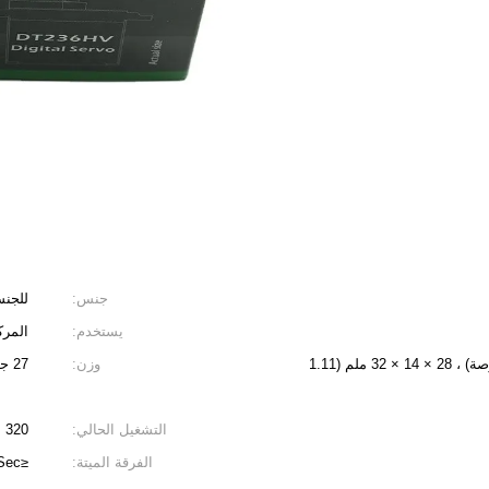
جنس:
للجن
يستخدم:
المرك
28 × 14 × 32 ملم (1.11 × 0.55 × 1.26 بوصة) ، 28 × 14 × 32 ملم (1.11
وزن:
27 جم (0.95 أوقية)
التشغيل الحالي:
320 مللي أمبير / 420 مللي أمبير
الفرقة الميتة:
≤3uSec