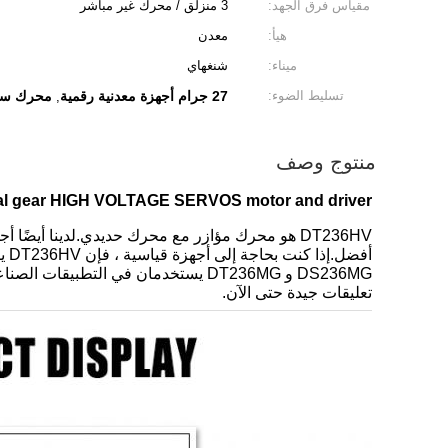
مقياس فرق الجهد:
3 منزلق / محرك غير مباشر
هيأ:
معدن
ميناء:
شنغهاي
تسليط الضوء:
27 جرام أجهزة معدنية رقمية
محرك سير
,
منتوج وصف
metal gear HIGH VOLTAGE SERVOS motor and driver
DS236MG و DT236MG يستخدمان في التطبي
تعليقات جيدة حتى الآن.