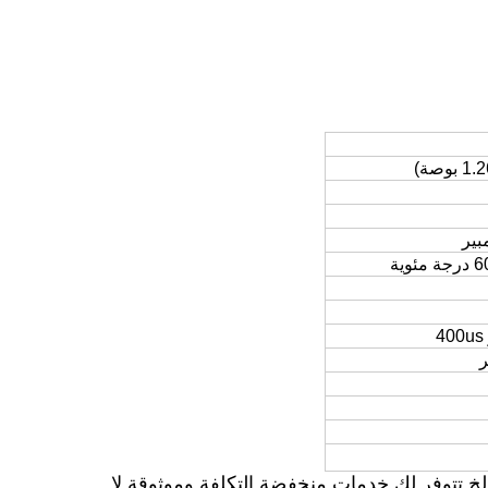
إلخ.تتوفر لك خدمات منخفضة التكلفة وموثوقة.لا