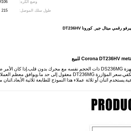
وضع الكره:
R106
طول سلك الموصل:
215 ملم
فو رقمي ميتال جير
كورونا DT236HV
,
Corona DT236HV  للبيع
قات الصناعية.يستخدم اثنان أو ثلاثة عملاء هذا النموذج للطابعة ثلاثية الأبعاد