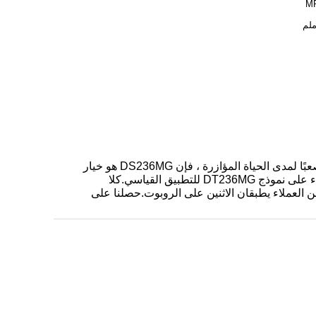
M
DT236HV هو محرك مؤازر مع محرك حديدي.لدينا أيضًا أجهزة DS236MG ذات الحجم نفسه مع محرك بدون قلب.إذا كان الأمر صعبًا لمدى الحياة المؤازرة ، فإن DS236MG هو خيار
أفضل.إذا كنت بحاجة إلى أجهزة قياسية ، فإن DT236HV يكفي.سعر المؤازرة DT236MG معقول إلى حد ما.ويوافق معظم العملاء على نموذج DT236MG للتطبيق القياسي.كلا
.اثنان من العملاء يطبقان الاثنين على الروبوت.حصلنا على