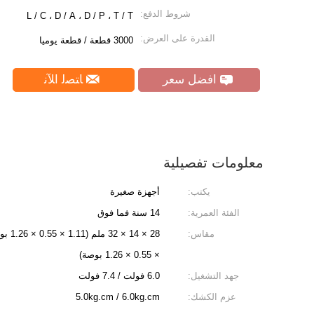
شروط الدفع:
L / C ، D / A ، D / P ، T / T
القدرة على العرض:
3000 قطعة / قطعة يوميا
افضل سعر
ﺎﺘﺼﻟ ﺍﻶﻧ
معلومات تفصيلية
يكتب:
أجهزة صغيرة
الفئة العمرية:
14 سنة فما فوق
مقاس:
× 0.55 × 1.26 بوصة)
جهد التشغيل:
6.0 فولت / 7.4 فولت
عزم الكشك:
5.0kg.cm / 6.0kg.cm